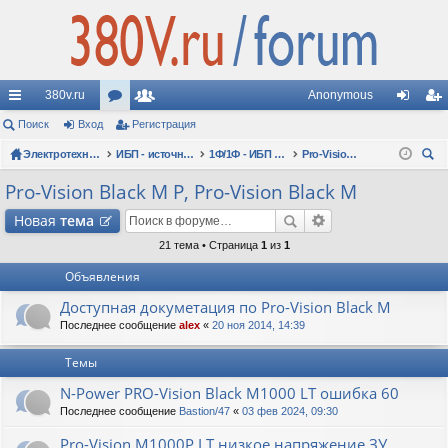
380v.ru
Anonymous
с
Поиск
Вход
ор
Регистрация
ол
хо
ег
ы
Электротехнические форумы
ум
ьз
ИБП - источники бесперебойного питания
1Ф/1Ф - ИБП N-POWER - однофазные 1-10 кВА - вопросы по моделям
Pro-Vision Black M P, Pro-Vision Black M
д
ис
ои
лк
ы
ов
тр
Pro-Vision Black M P, Pro-Vision Black M
ск
и
ат
ац
Новая
тема
ел
ия
21 тема • Страница
1
из
1
Объявления
и
Доступная докуметация по Pro-Vision Black M
Последнее сообщение
alex
«
20 ноя 2014, 14:39
Темы
N-Power PRO-Vision Black M1000 LT ошибка 60
Последнее сообщение
Bastion/47
«
03 фев 2024, 09:30
Pro-Vision M1000P LT низкое напряжение ЗУ