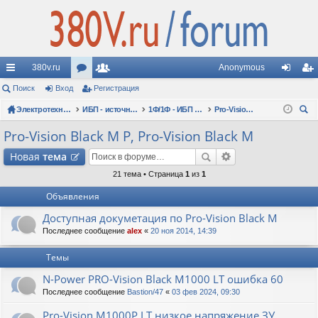
380v.ru
Anonymous
с
Поиск
Вход
ор
Регистрация
ол
хо
ег
ы
Электротехнические форумы
ум
ьз
ИБП - источники бесперебойного питания
1Ф/1Ф - ИБП N-POWER - однофазные 1-10 кВА - вопросы по моделям
Pro-Vision Black M P, Pro-Vision Black M
д
ис
ои
лк
ы
ов
тр
Pro-Vision Black M P, Pro-Vision Black M
ск
и
ат
ац
Новая
тема
ел
ия
21 тема • Страница
1
из
1
Объявления
и
Доступная докуметация по Pro-Vision Black M
Последнее сообщение
alex
«
20 ноя 2014, 14:39
Темы
N-Power PRO-Vision Black M1000 LT ошибка 60
Последнее сообщение
Bastion/47
«
03 фев 2024, 09:30
Pro-Vision M1000P LT низкое напряжение ЗУ