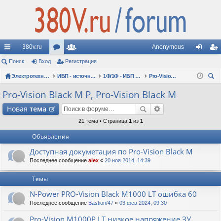
380v.ru
Anonymous
с
Поиск
Вход
ор
Регистрация
ол
хо
ег
ы
Электротехнические форумы
ум
ьз
ИБП - источники бесперебойного питания
1Ф/1Ф - ИБП N-POWER - однофазные 1-10 кВА - вопросы по моделям
Pro-Vision Black M P, Pro-Vision Black M
д
ис
ои
лк
ы
ов
тр
Pro-Vision Black M P, Pro-Vision Black M
ск
и
ат
ац
Новая
тема
ел
ия
21 тема • Страница
1
из
1
Объявления
и
Доступная докуметация по Pro-Vision Black M
Последнее сообщение
alex
«
20 ноя 2014, 14:39
Темы
N-Power PRO-Vision Black M1000 LT ошибка 60
Последнее сообщение
Bastion/47
«
03 фев 2024, 09:30
Pro-Vision M1000P LT низкое напряжение ЗУ