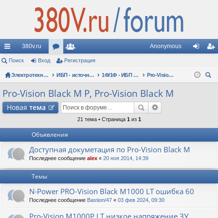
380v.ru
Anonymous
с
Поиск
Вход
ор
Регистрация
ол
хо
ег
ы
Электротехнические форумы
ум
ьз
ИБП - источники бесперебойного питания
1Ф/1Ф - ИБП N-POWER - однофазные 1-10 кВА - вопросы по моделям
Pro-Vision Black M P, Pro-Vision Black M
д
ис
ои
лк
ы
ов
тр
Pro-Vision Black M P, Pro-Vision Black M
ск
и
ат
ац
Новая
тема
ел
ия
21 тема • Страница
1
из
1
Объявления
и
Доступная докуметация по Pro-Vision Black M
Последнее сообщение
alex
«
20 ноя 2014, 14:39
Темы
N-Power PRO-Vision Black M1000 LT ошибка 60
Последнее сообщение
Bastion/47
«
03 фев 2024, 09:30
Pro-Vision M1000P LT низкое напряжение ЗУ