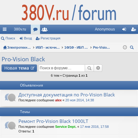
380v.ru
Anonymous
с
Поиск
Вход
ор
Регистрация
ол
хо
ег
ы
Электротехнические форумы
ум
ьз
ИБП - источники бесперебойного питания
1Ф/1Ф - ИБП N-POWER - однофазные 1-10 кВА - вопросы по моделям
Pro-Vision Black
д
ис
ои
лк
ы
ов
тр
Pro-Vision Black
ск
и
ат
ац
Новая
тема
ел
ия
6 тем • Страница
1
из
1
Объявления
и
Доступная докуметация по Pro-Vision Black
Последнее сообщение
alex
«
20 ноя 2014, 14:38
Темы
Ремонт Pro-Vision Black 1000LT
Последнее сообщение
Service Dept.
«
17 янв 2016, 17:58
Ответы:
1