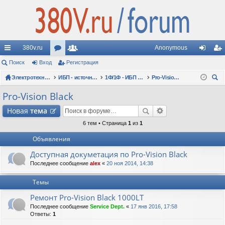
380v.ru
Anonymous
с
Поиск
Вход
ор
Регистрация
ол
хо
ег
ы
Электротехнические форумы
ум
ьз
ИБП - источники бесперебойного питания
1Ф/1Ф - ИБП N-POWER - однофазные 1-10 кВА - вопросы по моделям
Pro-Vision Black
д
ис
ои
лк
ы
ов
тр
Pro-Vision Black
ск
и
ат
ац
Новая
тема
ел
ия
6 тем • Страница
1
из
1
Объявления
и
Доступная докуметация по Pro-Vision Black
Последнее сообщение
alex
«
20 ноя 2014, 14:38
Темы
Ремонт Pro-Vision Black 1000LT
Последнее сообщение
Service Dept.
«
17 янв 2016, 17:58
Ответы:
1