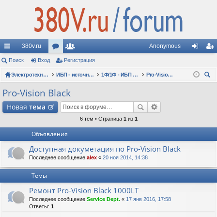
380v.ru
Anonymous
с
Поиск
Вход
ор
Регистрация
ол
хо
ег
ы
Электротехнические форумы
ум
ьз
ИБП - источники бесперебойного питания
1Ф/1Ф - ИБП N-POWER - однофазные 1-10 кВА - вопросы по моделям
Pro-Vision Black
д
ис
ои
лк
ы
ов
тр
Pro-Vision Black
ск
и
ат
ац
Новая
тема
ел
ия
6 тем • Страница
1
из
1
Объявления
и
Доступная докуметация по Pro-Vision Black
Последнее сообщение
alex
«
20 ноя 2014, 14:38
Темы
Ремонт Pro-Vision Black 1000LT
Последнее сообщение
Service Dept.
«
17 янв 2016, 17:58
Ответы:
1