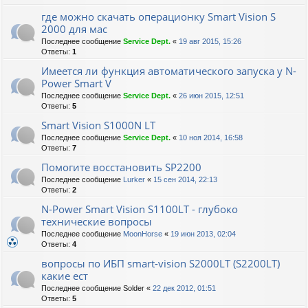
где можно скачать операционку Smart Vision S
2000 для мас
Последнее сообщение
Service Dept.
«
19 авг 2015, 15:26
Ответы:
1
Имеется ли функция автоматического запуска у N-
Power Smart V
Последнее сообщение
Service Dept.
«
26 июн 2015, 12:51
Ответы:
5
Smart Vision S1000N LT
Последнее сообщение
Service Dept.
«
10 ноя 2014, 16:58
Ответы:
7
Помогите восстановить SP2200
Последнее сообщение
Lurker
«
15 сен 2014, 22:13
Ответы:
2
N-Power Smart Vision S1100LT - глубоко
технические вопросы
Последнее сообщение
MoonHorse
«
19 июн 2013, 02:04
Ответы:
4
вопросы по ИБП smart-vision S2000LT (S2200LT)
какие ест
Последнее сообщение
Solder
«
22 дек 2012, 01:51
Ответы:
5