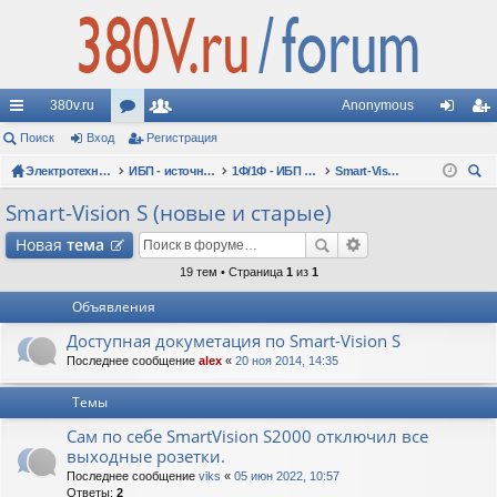
380v.ru
Anonymous
с
Поиск
Вход
ор
Регистрация
ол
хо
ег
ы
Электротехнические форумы
ум
ьз
ИБП - источники бесперебойного питания
1Ф/1Ф - ИБП N-POWER - однофазные 1-10 кВА - вопросы по моделям
Smart-Vision S (новые и старые)
д
ис
ои
лк
ы
ов
тр
Smart-Vision S (новые и старые)
ск
и
ат
ац
Новая
тема
ел
ия
19 тем • Страница
1
из
1
Объявления
и
Доступная докуметация по Smart-Vision S
Последнее сообщение
alex
«
20 ноя 2014, 14:35
Темы
Сам по себе SmartVision S2000 отключил все
выходные розетки.
Последнее сообщение
viks
«
05 июн 2022, 10:57
Ответы:
2