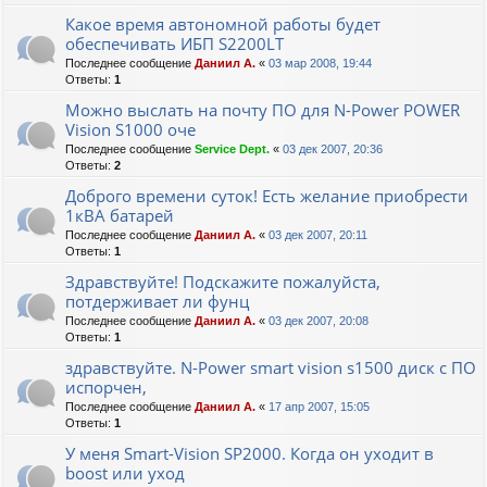
Какое время автономной работы будет
обеспечивать ИБП S2200LT
Последнее сообщение
Даниил А.
«
03 мар 2008, 19:44
Ответы:
1
Можно выслать на почту ПО для N-Power POWER
Vision S1000 оче
Последнее сообщение
Service Dept.
«
03 дек 2007, 20:36
Ответы:
2
Доброго времени суток! Есть желание приобрести
1кВА батарей
Последнее сообщение
Даниил А.
«
03 дек 2007, 20:11
Ответы:
1
Здравствуйте! Подскажите пожалуйста,
потдерживает ли фунц
Последнее сообщение
Даниил А.
«
03 дек 2007, 20:08
Ответы:
1
здравствуйте. N-Power smart vision s1500 диск с ПО
испорчен,
Последнее сообщение
Даниил А.
«
17 апр 2007, 15:05
Ответы:
1
У меня Smart-Vision SP2000. Когда он уходит в
boost или уход