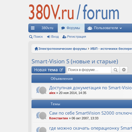
380v.ru
Форумы
Пользователи
с
Поиск
Вход
Регистрация
ы
Электротехнические форумы
ИБП - источники беспер
лк
Smart-Vision S (новые и старые)
и
Новая
тема
Объявления
Доступная докуметация по Smart-Visio
alex
» 20 ноя 2014, 14:35
Темы
Сам по себе SmartVision S2000 отклю
Константин
» 06 окт 2007, 13:33
где можно скачать операционку Smart 