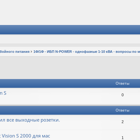
ебойного питания
1Ф/1Ф - ИБП N-POWER - однофазные 1-10 кВА - вопросы по 
Ответы
n S
0
Ответы
чил все выходные розетки.
2
Vision S 2000 для мас
1