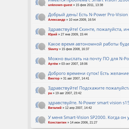
unknown-guest
» 15 фев 2011, 13:38
Добрый день! Есть N-Power Pro-Visio
Александр
» 10 ноя 2009, 16:54
Здравствуйте! Скинте, пожалуйста, и
Юрий
» 27 янв 2009, 15:44
Какое время автономной работы буде
Slavny
» 15 фев 2008, 16:37
Можно выслать на почту ПО для N-Po
Артём
» 03 окт 2007, 18:06
Доброго времени суток! Есть желани
Виктор
» 31 авг 2007, 14:41
Здравствуйте! Подскажите пожалуйст
pa
» 19 авг 2007, 23:42
здравствуйте. N-Power smart vision s
Виталий
» 12 апр 2007, 14:42
У меня Smart-Vision SP2000. Когда он 
Константин
» 14 июн 2006, 21:27