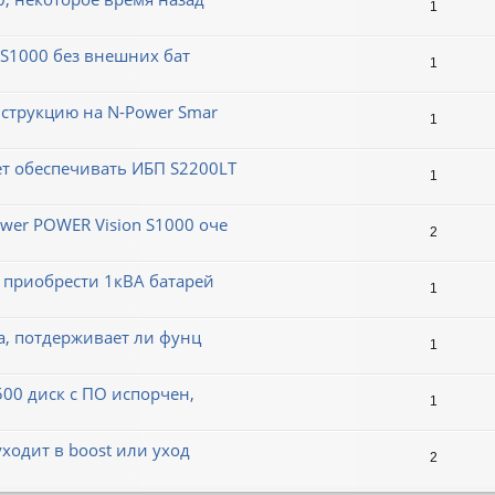
1
n S1000 без внешних бат
1
нструкцию на N-Power Smar
1
т обеспечивать ИБП S2200LT
1
wer POWER Vision S1000 оче
2
е приобрести 1кВА батарей
1
а, потдерживает ли фунц
1
1500 диск с ПО испорчен,
1
уходит в boost или уход
2