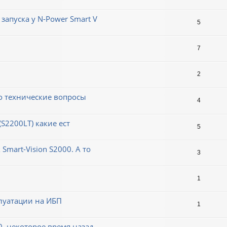
запуска у N-Power Smart V
5
7
2
ко технические вопросы
4
(S2200LT) какие ест
5
Smart-Vision S2000. А то
3
1
луатации на ИБП
1
0, некоторое время назад