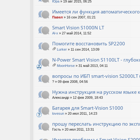
Юра
» 19 авг 2015, 06:25
Имеется ли функция автоматического 
Павел
» 16 сен 2007, 01:21
Smart Vision S1000N LT
Al-x
» 27 май 2014, 11:52
Помогите восстановить SP2200
Lurker
» 11 сен 2014, 13:09
ло
ж
N-Power Smart Vision S1100LT - глубо
ен
MoonHorse
» 31 май 2013, 04:11
ия
ло
ж
вопросы по ИБП smart-vision S2000LT 
ен
?
» 09 фев 2008, 04:56
ия
Нужна инструкция на русском языке к 
Александр
» 12 фев 2009, 18:43
Батарея для Smart-Vision S1000
lovesun
» 20 июл 2011, 14:23
прошу переслать инструкцию по эксп
Гость
» 20 июл 2011, 13:31
Имеется проблема с Smart Vision S200