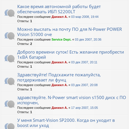
Какое время автономной работы будет
обеспечивать ИБП S2200LT
Последнее сообщение
Даниил А.
«
03 мар 2008, 19:44
Ответы:
1
Можно выслать на почту ПО для N-Power POWER
Vision S1000 оче
Последнее сообщение
Service Dept.
«
03 дек 2007, 20:36
Ответы:
2
Доброго времени суток! Есть желание приобрести
1кВА батарей
Последнее сообщение
Даниил А.
«
03 дек 2007, 20:11
Ответы:
1
Здравствуйте! Подскажите пожалуйста,
потдерживает ли фунц
Последнее сообщение
Даниил А.
«
03 дек 2007, 20:08
Ответы:
1
здравствуйте. N-Power smart vision s1500 диск с ПО
испорчен,
Последнее сообщение
Даниил А.
«
17 апр 2007, 15:05
Ответы:
1
У меня Smart-Vision SP2000. Когда он уходит в
boost или уход