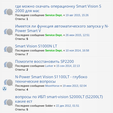
где можно скачать операционку Smart Vision S
2000 для мас
Последнее сообщение
Service Dept.
«
19 авг 2015, 15:26
Ответы:
1
Имеется ли функция автоматического запуска у N-
Power Smart V
Последнее сообщение
Service Dept.
«
26 июн 2015, 12:51
Ответы:
5
Smart Vision S1000N LT
Последнее сообщение
Service Dept.
«
10 ноя 2014, 16:58
Ответы:
7
Помогите восстановить SP2200
Последнее сообщение
Lurker
«
15 сен 2014, 22:13
Ответы:
2
N-Power Smart Vision S1100LT - глубоко
технические вопросы
Последнее сообщение
MoonHorse
«
19 июн 2013, 02:04
Ответы:
4
вопросы по ИБП smart-vision S2000LT (S2200LT)
какие ест
Последнее сообщение
Solder
«
22 дек 2012, 01:51
Ответы:
5