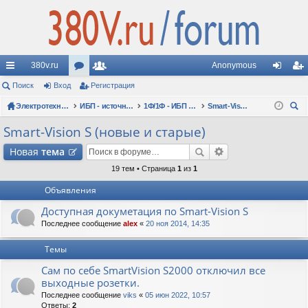
380v.ru
Anonymous
с
Поиск
Вход
ор
Регистрация
ол
хо
ег
ы
Электротехнические форумы
ум
ьз
ИБП - источники бесперебойного питания
1Ф/1Ф - ИБП N-POWER - однофазные 1-10 кВА - вопросы по моделям
Smart-Vision S (новые и старые)
д
ис
ои
лк
ы
ов
тр
Smart-Vision S (новые и старые)
ск
и
ат
ац
Новая
тема
ел
ия
19 тем • Страница
1
из
1
Объявления
и
Доступная докуметация по Smart-Vision S
Последнее сообщение
alex
«
20 ноя 2014, 14:35
Темы
Сам по себе SmartVision S2000 отключил все
выходные розетки.
Последнее сообщение
viks
«
05 июн 2022, 10:57
Ответы:
2