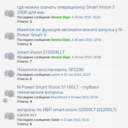
где можно скачать операционку Smart Vision S
2000 для мас
Последнее сообщение
Service Dept.
«
19 авг 2015, 15:26
Ответы:
1
Имеется ли функция автоматического запуска у N-
Power Smart V
Последнее сообщение
Service Dept.
«
26 июн 2015, 12:51
Ответы:
5
Smart Vision S1000N LT
Последнее сообщение
Service Dept.
«
10 ноя 2014, 16:58
Ответы:
7
Помогите восстановить SP2200
Последнее сообщение
Lurker
«
15 сен 2014, 22:13
Ответы:
2
N-Power Smart Vision S1100LT - глубоко
технические вопросы
Последнее сообщение
MoonHorse
«
19 июн 2013, 02:04
Ответы:
4
вопросы по ИБП smart-vision S2000LT (S2200LT)
какие ест
Последнее сообщение
Solder
«
22 дек 2012, 01:51
Ответы:
5