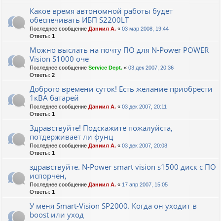
Какое время автономной работы будет
обеспечивать ИБП S2200LT
Последнее сообщение
Даниил А.
«
03 мар 2008, 19:44
Ответы:
1
Можно выслать на почту ПО для N-Power POWER
Vision S1000 оче
Последнее сообщение
Service Dept.
«
03 дек 2007, 20:36
Ответы:
2
Доброго времени суток! Есть желание приобрести
1кВА батарей
Последнее сообщение
Даниил А.
«
03 дек 2007, 20:11
Ответы:
1
Здравствуйте! Подскажите пожалуйста,
потдерживает ли фунц
Последнее сообщение
Даниил А.
«
03 дек 2007, 20:08
Ответы:
1
здравствуйте. N-Power smart vision s1500 диск с ПО
испорчен,
Последнее сообщение
Даниил А.
«
17 апр 2007, 15:05
Ответы:
1
У меня Smart-Vision SP2000. Когда он уходит в
boost или уход