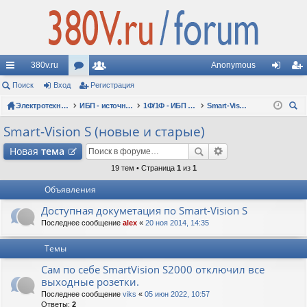
380v.ru
Anonymous
с
Поиск
Вход
ор
Регистрация
ол
хо
ег
ы
Электротехнические форумы
ум
ьз
ИБП - источники бесперебойного питания
1Ф/1Ф - ИБП N-POWER - однофазные 1-10 кВА - вопросы по моделям
Smart-Vision S (новые и старые)
д
ис
ои
лк
ы
ов
тр
Smart-Vision S (новые и старые)
ск
и
ат
ац
Новая
тема
ел
ия
19 тем • Страница
1
из
1
Объявления
и
Доступная докуметация по Smart-Vision S
Последнее сообщение
alex
«
20 ноя 2014, 14:35
Темы
Сам по себе SmartVision S2000 отключил все
выходные розетки.
Последнее сообщение
viks
«
05 июн 2022, 10:57
Ответы:
2