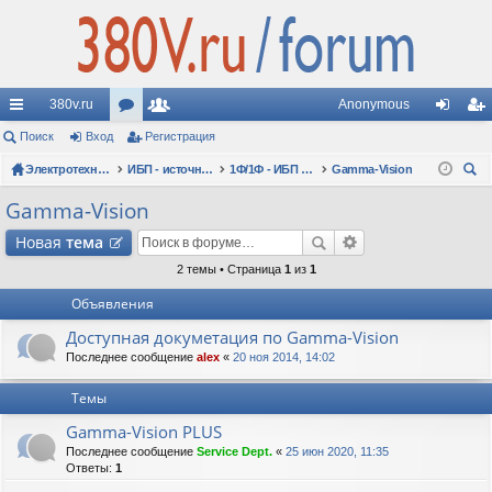
380v.ru
Anonymous
с
Поиск
Вход
ор
Регистрация
ол
хо
ег
ы
Электротехнические форумы
ум
ьз
ИБП - источники бесперебойного питания
1Ф/1Ф - ИБП N-POWER - однофазные 1-10 кВА - вопросы по моделям
Gamma-Vision
д
ис
ои
лк
ы
ов
тр
Gamma-Vision
ск
и
ат
ац
Новая
тема
ел
ия
2 темы • Страница
1
из
1
Объявления
и
Доступная докуметация по Gamma-Vision
Последнее сообщение
alex
«
20 ноя 2014, 14:02
Темы
Gamma-Vision PLUS
Последнее сообщение
Service Dept.
«
25 июн 2020, 11:35
Ответы:
1