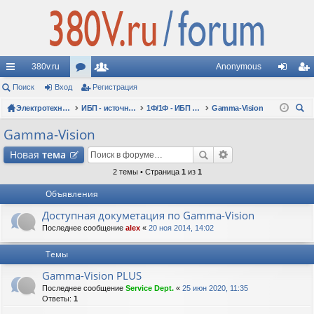
380v.ru
Anonymous
с
Поиск
Вход
ор
Регистрация
ол
хо
ег
ы
Электротехнические форумы
ум
ьз
ИБП - источники бесперебойного питания
1Ф/1Ф - ИБП N-POWER - однофазные 1-10 кВА - вопросы по моделям
Gamma-Vision
д
ис
ои
лк
ы
ов
тр
Gamma-Vision
ск
и
ат
ац
Новая
тема
ел
ия
2 темы • Страница
1
из
1
Объявления
и
Доступная докуметация по Gamma-Vision
Последнее сообщение
alex
«
20 ноя 2014, 14:02
Темы
Gamma-Vision PLUS
Последнее сообщение
Service Dept.
«
25 июн 2020, 11:35
Ответы:
1