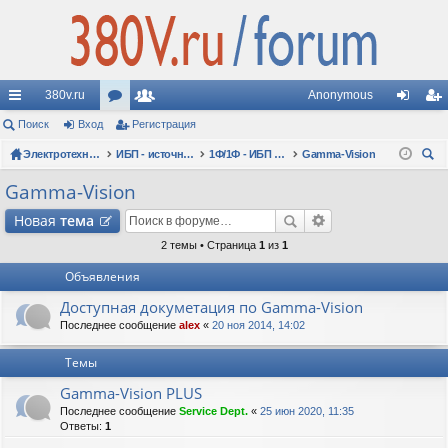
380v.ru
Anonymous
с
Поиск
Вход
ор
Регистрация
ол
хо
ег
ы
Электротехнические форумы
ум
ьз
ИБП - источники бесперебойного питания
1Ф/1Ф - ИБП N-POWER - однофазные 1-10 кВА - вопросы по моделям
Gamma-Vision
д
ис
ои
лк
ы
ов
тр
Gamma-Vision
ск
и
ат
ац
Новая
тема
ел
ия
2 темы • Страница
1
из
1
Объявления
и
Доступная докуметация по Gamma-Vision
Последнее сообщение
alex
«
20 ноя 2014, 14:02
Темы
Gamma-Vision PLUS
Последнее сообщение
Service Dept.
«
25 июн 2020, 11:35
Ответы:
1