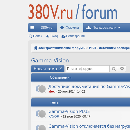
380v.ru
Форумы
Пользователи
с
Поиск
Вход
Регистрация
ы
Электротехнические форумы
ИБП - источники беспер
лк
Gamma-Vision
и
Новая
тема
Объявления
Доступная докуметация по Gamma-Vis
alex
» 20 ноя 2014, 14:02
Темы
Gamma-Vision PLUS
KAVOR
» 12 июн 2020, 00:47
Gamma-Vision отключается без нагруз