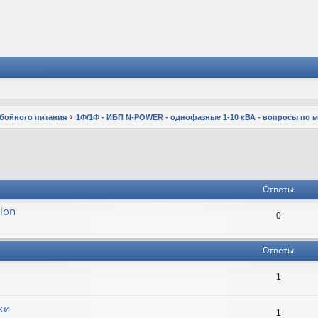
ебойного питания
1Ф/1Ф - ИБП N-POWER - однофазные 1-10 кВА - вопросы по 
Ответы
ion
0
Ответы
1
ки
1