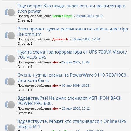
Еще вопрос Кто ниудь знает есть ли вентилятор в
sven power
Последнее сообщение
Service Dept.
«
28 янв 2010, 20:33
Ответы:
1
Всем привет нужна распиновка на кабель для tripp
lite omnism
Последнее сообщение
Даниил А.
«
13 июл 2009, 12:28
Ответы:
1
Нужна схема трансформатора от UPS 700VA Victory
700 PLUS UPS
Последнее сообщение
alex
«
29 май 2009, 10:04
Ответы:
1
Очень нужны схемы на PowerWare 9110 700/1000.
Или хотя бы сс
Последнее сообщение
alex
«
08 апр 2009, 10:09
Ответы:
1
Здравствуйте! На днях сломался ИБП IPON BACK
POWER PRO 600.
Последнее сообщение
alex
«
26 июн 2008, 13:12
Ответы:
1
Здравствуйте. Может кто сталкивался с Online UPS
Integra M 1