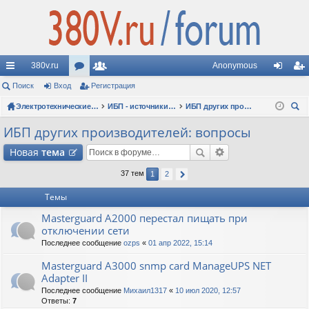
380v.ru
Anonymous
с
Поиск
Вход
ор
Регистрация
ол
хо
ег
ы
ум
Электротехнические форумы
ьз
ИБП - источники бесперебойного питания
ИБП других производителей: вопросы
д
ис
ои
лк
ы
ов
тр
ИБП других производителей: вопросы
ск
и
ат
ац
Новая
тема
ел
ия
37 тем
1
2
и
Темы
Masterguard A2000 перестал пищать при
отключении сети
Последнее сообщение
ozps
«
01 апр 2022, 15:14
Masterguard A3000 snmp card ManageUPS NET
Adapter II
Последнее сообщение
Михаил1317
«
10 июл 2020, 12:57
Ответы:
7