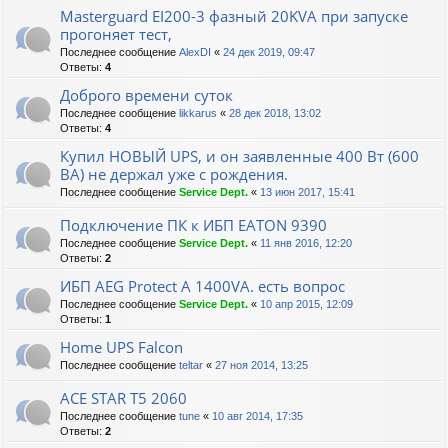
Masterguard EI200-3 фазный 20KVA при запуске
прогоняет тест,
Последнее сообщение
AlexDI
«
24 дек 2019, 09:47
Ответы:
4
Доброго времени суток
Последнее сообщение
likkarus
«
28 дек 2018, 13:02
Ответы:
4
Купил НОВЫЙ UPS, и он заявленные 400 Вт (600
ВА) не держал уже с рождения.
Последнее сообщение
Service Dept.
«
13 июн 2017, 15:41
Подключение ПК к ИБП EATON 9390
Последнее сообщение
Service Dept.
«
11 янв 2016, 12:20
Ответы:
2
ИБП AEG Protect A 1400VA. есть вопрос
Последнее сообщение
Service Dept.
«
10 апр 2015, 12:09
Ответы:
1
Home UPS Falcon
Последнее сообщение
teltar
«
27 ноя 2014, 13:25
ACE STAR T5 2060
Последнее сообщение
tune
«
10 авг 2014, 17:35
Ответы:
2