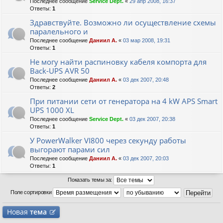
Последнее сообщение
Service Dept.
«
29 апр 2008, 16:37
Ответы:
1
Здравствуйте. Возможно ли осуществление схемы
паралельного и
Последнее сообщение
Даниил А.
«
03 мар 2008, 19:31
Ответы:
1
Не могу найти распиновку кабеля компорта для
Back-UPS AVR 50
Последнее сообщение
Даниил А.
«
03 дек 2007, 20:48
Ответы:
2
При питании сети от генератора на 4 kW APS Smart
UPS 1000 XL
Последнее сообщение
Service Dept.
«
03 дек 2007, 20:38
Ответы:
1
У PowerWalker VI800 через секунду работы
выгорают парами сил
Последнее сообщение
Даниил А.
«
03 дек 2007, 20:03
Ответы:
1
Показать темы за:
Поле сортировки
Новая
тема