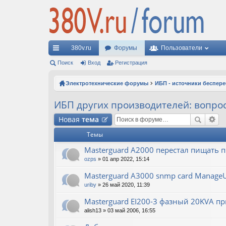
380v.ru
Форумы
Пользователи
с
Поиск
Вход
Регистрация
ы
Электротехнические форумы
ИБП - источники беспер
лк
ИБП других производителей: вопро
и
Новая
тема
Темы
Masterguard A2000 перестал пищать 
ozps
» 01 апр 2022, 15:14
Masterguard A3000 snmp card ManageUP
uriby
» 26 май 2020, 11:39
Masterguard EI200-3 фазный 20KVA при
alish13
» 03 май 2006, 16:55