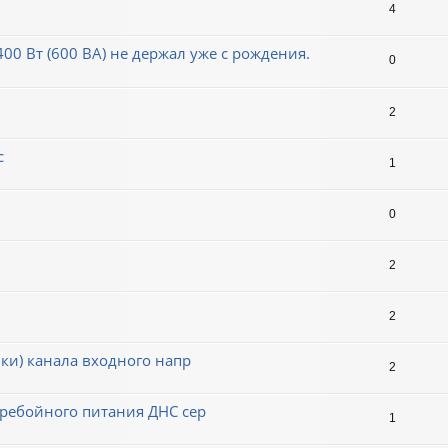
4
0 Вт (600 ВА) не держал уже с рождения.
0
2
с
1
0
2
2
вки) канала входного напр
2
еребойного питания ДНС сер
1