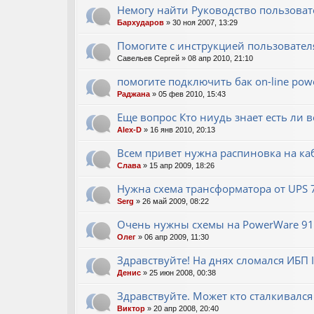
Немогу найти Руководство пользова
Бархударов
» 30 ноя 2007, 13:29
Помогите с инструкцией пользовател
Савельев Сергей
» 08 апр 2010, 21:10
помогите подключить бак on-line powe
Раджана
» 05 фев 2010, 15:43
Еще вопрос Кто ниудь знает есть ли 
Alex-D
» 16 янв 2010, 20:13
Всем привет нужна распиновка на кабе
Слава
» 15 апр 2009, 18:26
Нужна схема трансформатора от UPS 7
Serg
» 26 май 2009, 08:22
Очень нужны схемы на PowerWare 911
Олег
» 06 апр 2009, 11:30
Здравствуйте! На днях сломался ИБП
Денис
» 25 июн 2008, 00:38
Здравствуйте. Может кто сталкивался с
Виктор
» 20 апр 2008, 20:40