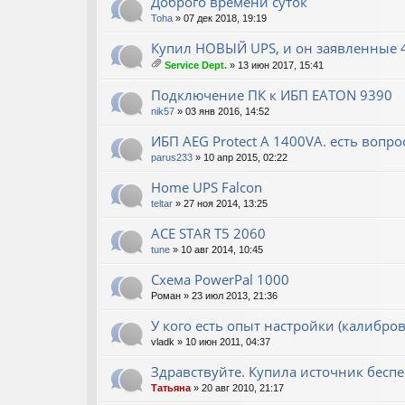
Доброго времени суток
Toha
» 07 дек 2018, 19:19
Купил НОВЫЙ UPS, и он заявленные 40
Service Dept.
» 13 июн 2017, 15:41
ло
ж
Подключение ПК к ИБП EATON 9390
ен
nik57
» 03 янв 2016, 14:52
ия
ИБП AEG Protect A 1400VA. есть вопро
parus233
» 10 апр 2015, 02:22
Home UPS Falcon
teltar
» 27 ноя 2014, 13:25
ACE STAR T5 2060
tune
» 10 авг 2014, 10:45
Схема PowerPal 1000
Роман
» 23 июл 2013, 21:36
У кого есть опыт настройки (калибро
vladk
» 10 июн 2011, 04:37
Здравствуйте. Купила источник бесп
Татьяна
» 20 авг 2010, 21:17