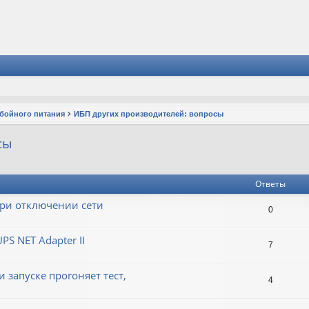
ебойного питания
ИБП других производителей: вопросы
сы
Ответы
при отключении сети
0
S NET Adapter II
7
 запуске прогоняет тест,
4