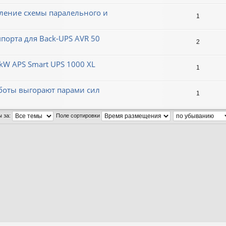
ление схемы паралельного и
1
порта для Back-UPS AVR 50
2
 kW APS Smart UPS 1000 XL
1
аботы выгорают парами сил
1
ы за:
Поле сортировки