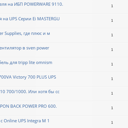
теля на ИБП POWERWARE 9110.
1
я на UPS Серии Ei MASTERGU
1
r Supplies, где плюс и м
1
вентилятор в sven power
1
ль для tripp lite omnism
1
00VA Victory 700 PLUS UPS
1
0 700/1000. Или хотя бы сс
1
 IPON BACK POWER PRO 600.
1
 Online UPS Integra M 1
1