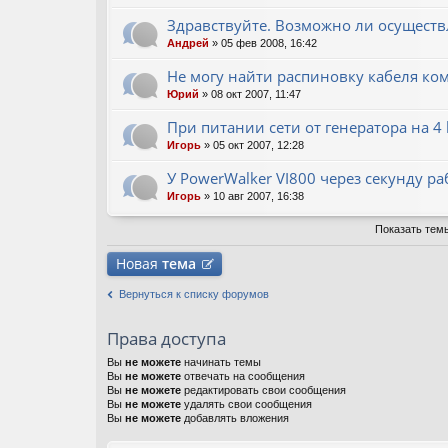
Здравствуйте. Возможно ли осуществ
Андрей
» 05 фев 2008, 16:42
Не могу найти распиновку кабеля ком
Юрий
» 08 окт 2007, 11:47
При питании сети от генератора на 4
Игорь
» 05 окт 2007, 12:28
У PowerWalker VI800 через секунду р
Игорь
» 10 авг 2007, 16:38
Показать тем
Новая
тема
Вернуться к списку форумов
Права доступа
Вы
не можете
начинать темы
Вы
не можете
отвечать на сообщения
Вы
не можете
редактировать свои сообщения
Вы
не можете
удалять свои сообщения
Вы
не можете
добавлять вложения