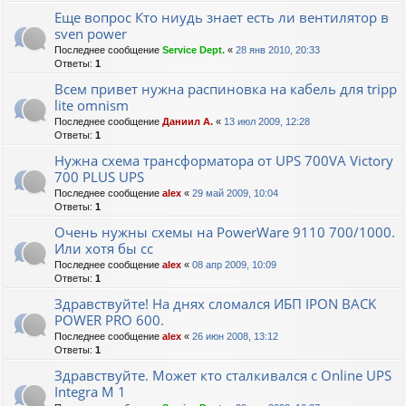
Еще вопрос Кто ниудь знает есть ли вентилятор в
sven power
Последнее сообщение
Service Dept.
«
28 янв 2010, 20:33
Ответы:
1
Всем привет нужна распиновка на кабель для tripp
lite omnism
Последнее сообщение
Даниил А.
«
13 июл 2009, 12:28
Ответы:
1
Нужна схема трансформатора от UPS 700VA Victory
700 PLUS UPS
Последнее сообщение
alex
«
29 май 2009, 10:04
Ответы:
1
Очень нужны схемы на PowerWare 9110 700/1000.
Или хотя бы сс
Последнее сообщение
alex
«
08 апр 2009, 10:09
Ответы:
1
Здравствуйте! На днях сломался ИБП IPON BACK
POWER PRO 600.
Последнее сообщение
alex
«
26 июн 2008, 13:12
Ответы:
1
Здравствуйте. Может кто сталкивался с Online UPS
Integra M 1