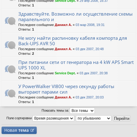
Последнее сообщение
Service Dept.
«
29 апр 2008, 16:37
Ответы:
1
Здравствуйте. Возможно ли осуществление схемы
паралельного и
Последнее сообщение
Даниил А.
«
03 мар 2008, 19:31
Ответы:
1
Не могу найти распиновку кабеля компорта для
Back-UPS AVR 50
Последнее сообщение
Даниил А.
«
03 дек 2007, 20:48
Ответы:
2
При питании сети от генератора на 4 kW APS Smart
UPS 1000 XL
Последнее сообщение
Service Dept.
«
03 дек 2007, 20:38
Ответы:
1
У PowerWalker VI800 через секунду работы
выгорают парами сил
Последнее сообщение
Даниил А.
«
03 дек 2007, 20:03
Ответы:
1
Показать темы за:
Поле сортировки
Новая
тема