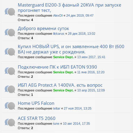
Masterguard EI200-3 фазный 20KVA при запуске
прогоняет тест,
Последнее сообщение
AlexDI
«
24 дек 2019, 09:47
Ответы:
4
Доброго времени суток
Последнее сообщение
likkarus
«
28 дек 2018, 13:02
Ответы:
4
Купил НОВЫЙ UPS, и он заявленные 400 Вт (600
ВА) не держал уже с рождения.
Последнее сообщение
Service Dept.
«
13 июн 2017, 15:41
Подключение ПК к ИБП EATON 9390
Последнее сообщение
Service Dept.
«
11 янв 2016, 12:20
Ответы:
2
ИБП AEG Protect A 1400VA. есть вопрос
Последнее сообщение
Service Dept.
«
10 апр 2015, 12:09
Ответы:
1
Home UPS Falcon
Последнее сообщение
teltar
«
27 ноя 2014, 13:25
ACE STAR T5 2060
Последнее сообщение
tune
«
10 авг 2014, 17:35
Ответы:
2