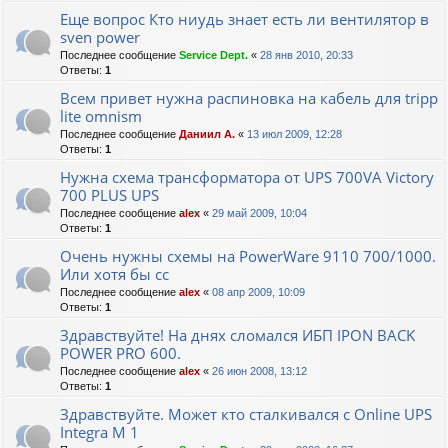
Еще вопрос Кто ниудь знает есть ли вентилятор в
sven power
Последнее сообщение
Service Dept.
«
28 янв 2010, 20:33
Ответы:
1
Всем привет нужна распиновка на кабель для tripp
lite omnism
Последнее сообщение
Даниил А.
«
13 июл 2009, 12:28
Ответы:
1
Нужна схема трансформатора от UPS 700VA Victory
700 PLUS UPS
Последнее сообщение
alex
«
29 май 2009, 10:04
Ответы:
1
Очень нужны схемы на PowerWare 9110 700/1000.
Или хотя бы сс
Последнее сообщение
alex
«
08 апр 2009, 10:09
Ответы:
1
Здравствуйте! На днях сломался ИБП IPON BACK
POWER PRO 600.
Последнее сообщение
alex
«
26 июн 2008, 13:12
Ответы:
1
Здравствуйте. Может кто сталкивался с Online UPS
Integra M 1