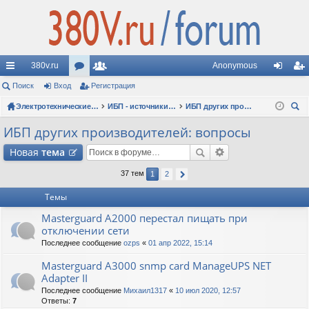
380v.ru
Anonymous
с
Поиск
Вход
ор
Регистрация
ол
хо
ег
ы
ум
Электротехнические форумы
ьз
ИБП - источники бесперебойного питания
ИБП других производителей: вопросы
д
ис
ои
лк
ы
ов
тр
ИБП других производителей: вопросы
ск
и
ат
ац
Новая
тема
ел
ия
37 тем
1
2
и
Темы
Masterguard A2000 перестал пищать при
отключении сети
Последнее сообщение
ozps
«
01 апр 2022, 15:14
Masterguard A3000 snmp card ManageUPS NET
Adapter II
Последнее сообщение
Михаил1317
«
10 июл 2020, 12:57
Ответы:
7