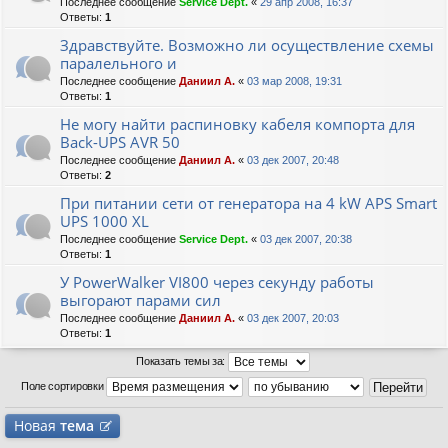
Последнее сообщение
Service Dept.
«
29 апр 2008, 16:37
Ответы:
1
Здравствуйте. Возможно ли осуществление схемы
паралельного и
Последнее сообщение
Даниил А.
«
03 мар 2008, 19:31
Ответы:
1
Не могу найти распиновку кабеля компорта для
Back-UPS AVR 50
Последнее сообщение
Даниил А.
«
03 дек 2007, 20:48
Ответы:
2
При питании сети от генератора на 4 kW APS Smart
UPS 1000 XL
Последнее сообщение
Service Dept.
«
03 дек 2007, 20:38
Ответы:
1
У PowerWalker VI800 через секунду работы
выгорают парами сил
Последнее сообщение
Даниил А.
«
03 дек 2007, 20:03
Ответы:
1
Показать темы за:
Поле сортировки
Новая
тема