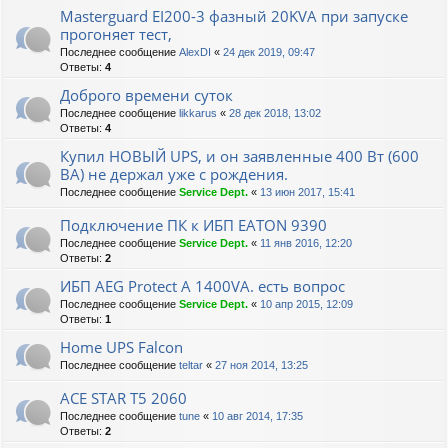
Masterguard EI200-3 фазный 20KVA при запуске
прогоняет тест,
Последнее сообщение
AlexDI
«
24 дек 2019, 09:47
Ответы:
4
Доброго времени суток
Последнее сообщение
likkarus
«
28 дек 2018, 13:02
Ответы:
4
Купил НОВЫЙ UPS, и он заявленные 400 Вт (600
ВА) не держал уже с рождения.
Последнее сообщение
Service Dept.
«
13 июн 2017, 15:41
Подключение ПК к ИБП EATON 9390
Последнее сообщение
Service Dept.
«
11 янв 2016, 12:20
Ответы:
2
ИБП AEG Protect A 1400VA. есть вопрос
Последнее сообщение
Service Dept.
«
10 апр 2015, 12:09
Ответы:
1
Home UPS Falcon
Последнее сообщение
teltar
«
27 ноя 2014, 13:25
ACE STAR T5 2060
Последнее сообщение
tune
«
10 авг 2014, 17:35
Ответы:
2