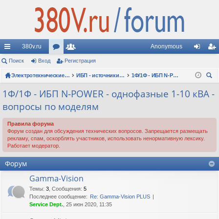
380v.ru
Anonymous
с
Поиск
Вход
ор
Регистрация
ол
хо
ег
ы
ум
Электротехнические форумы
ьз
ИБП - источники бесперебойного питания
1Ф/1Ф - ИБП N-POWER - однофазные 1-10 кВА - вопросы по моделям
д
ис
ои
лк
ы
ов
тр
1Ф/1Ф - ИБП N-POWER - однофазные 1-10 кВА -
ск
вопросы по моделям
и
ат
ац
ел
ия
Правила форума
Форум создан для обсуждения технических вопросов. Запрещается размещать
и
рекламу, спам, оскорблять участников, использовать ненормативную лексику.
Работает модератор.
Форум
Gamma-Vision
Темы
:
3
,
Сообщения
:
5
Последнее сообщение:
Re: Gamma-Vision PLUS
Service Dept.
, 25 июн 2020, 11:35