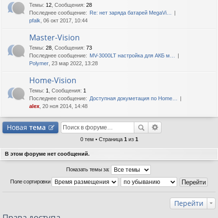
Темы
:
12
,
Сообщения
:
28
Последнее сообщение:
Re: нет заряда батарей MegaVi…
pfalk
, 06 окт 2017, 10:44
Master-Vision
Темы
:
28
,
Сообщения
:
73
Последнее сообщение:
MV-3000LT настройка для АКБ м…
Polymer
, 23 мар 2022, 13:28
Home-Vision
Темы
:
1
,
Сообщения
:
1
Последнее сообщение:
Доступная докуметация по Home…
alex
, 20 ноя 2014, 14:48
Новая
тема
0 тем • Страница
1
из
1
В этом форуме нет сообщений.
Показать темы за:
Поле сортировки
Перейти
Права доступа