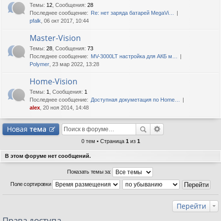
Темы
:
12
,
Сообщения
:
28
Последнее сообщение:
Re: нет заряда батарей MegaVi…
pfalk
, 06 окт 2017, 10:44
Master-Vision
Темы
:
28
,
Сообщения
:
73
Последнее сообщение:
MV-3000LT настройка для АКБ м…
Polymer
, 23 мар 2022, 13:28
Home-Vision
Темы
:
1
,
Сообщения
:
1
Последнее сообщение:
Доступная докуметация по Home…
alex
, 20 ноя 2014, 14:48
Новая
тема
0 тем • Страница
1
из
1
В этом форуме нет сообщений.
Показать темы за:
Поле сортировки
Перейти
Права доступа