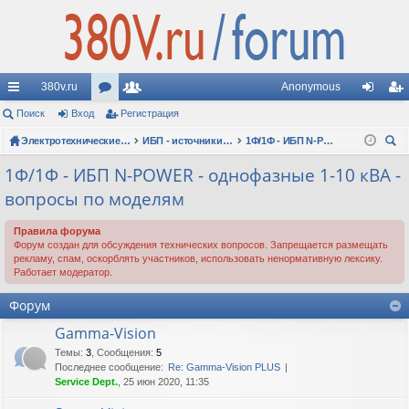
380v.ru
Anonymous
с
Поиск
Вход
ор
Регистрация
ол
хо
ег
ы
ум
Электротехнические форумы
ьз
ИБП - источники бесперебойного питания
1Ф/1Ф - ИБП N-POWER - однофазные 1-10 кВА - вопросы по моделям
д
ис
ои
лк
ы
ов
тр
1Ф/1Ф - ИБП N-POWER - однофазные 1-10 кВА -
ск
вопросы по моделям
и
ат
ац
ел
ия
Правила форума
Форум создан для обсуждения технических вопросов. Запрещается размещать
и
рекламу, спам, оскорблять участников, использовать ненормативную лексику.
Работает модератор.
Форум
Gamma-Vision
Темы
:
3
,
Сообщения
:
5
Последнее сообщение:
Re: Gamma-Vision PLUS
Service Dept.
, 25 июн 2020, 11:35