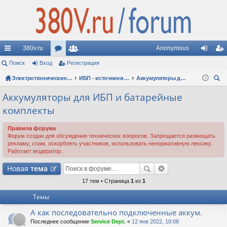
380v.ru
Anonymous
с
Поиск
Вход
ор
Регистрация
ол
хо
ег
ы
ум
Электротехнические форумы
ьз
ИБП - источники бесперебойного питания
Аккумуляторы для ИБП и батарейные комплекты
д
ис
ои
лк
ы
ов
тр
Аккумуляторы для ИБП и батарейные
ск
комплекты
и
ат
ац
ел
ия
Правила форума
Форум создан для обсуждения технических вопросов. Запрещается размещать
и
рекламу, спам, оскорблять участников, использовать ненормативную лексику.
Работает модератор.
Новая
тема
17 тем • Страница
1
из
1
Темы
А как последовательно подключенные аккум.
Последнее сообщение
Service Dept.
«
12 янв 2022, 18:08