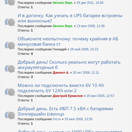
Последнее сообщение
Service Dept.
«
29 дек 2011, 10:56
Ответы:
1
И в догонку. Как узнать в UPS батареи встроены
или выносные?
Последнее сообщение
Service Dept.
«
13 июл 2009, 12:38
Ответы:
1
Объясните неопытному: почему крайняя в АБ
минусовая банка ст
Последнее сообщение
Геннадий
«
28 май 2008, 10:23
Ответы:
4
Добрый день! Сколько реально могут работать
аккумуляторные б
Последнее сообщение
Даниил А.
«
30 окт 2006, 11:11
Ответы:
3
Можно ли подключить вместо 6V 10 Ah
подключить 6V 12Ah или 2
Последнее сообщение
Дмитрий Ермилов
«
29 июл 2005, 12:57
Ответы:
1
Добрый день. Есть ИБП 7.5 кВА с батареями
Зоннершайн (свинцо
Последнее сообщение
Гость
«
29 июл 2005, 12:55
Ответы:
1
Добрый день, у меня на 1000 UPSе аккумулятор