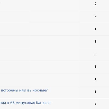
o
0
2
1
1
0
1
1
еи встроены или выносные?
1
яя в АБ минусовая банка ст
4