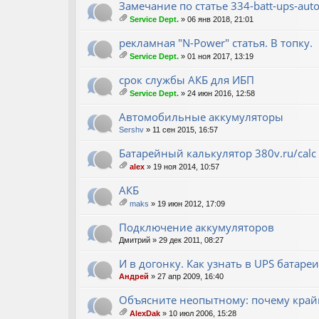
ж
Замечание по статье 334-batt-ups-aut
ен
Service Dept.
» 06 янв 2018, 21:01
ия
ло
ж
рекламная "N-Power" статья. В топку.
ен
Service Dept.
» 01 ноя 2017, 13:19
ия
ло
ж
срок службы АКБ для ИБП
ен
Service Dept.
» 24 июн 2016, 12:58
ия
ло
ж
Автомобильные аккумуляторы
ен
Sershv
» 11 сен 2015, 16:57
ия
Батарейный калькулятор 380v.ru/calc
alex
» 19 ноя 2014, 10:57
ло
ж
АКБ
ен
maks
» 19 июн 2012, 17:09
ия
ло
ж
Подключение аккумуляторов
ен
Дмитрий
» 29 дек 2011, 08:27
ия
И в догонку. Как узнать в UPS батар
Андрей
» 27 апр 2009, 16:40
Объясните неопытному: почему крайн
AlexDak
» 10 июл 2006, 15:28