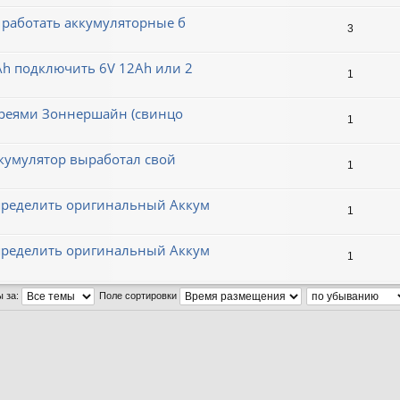
 работать аккумуляторные б
3
Ah подключить 6V 12Ah или 2
1
тареями Зоннершайн (свинцо
1
ккумулятор выработал свой
1
пределить оригинальный Аккум
1
пределить оригинальный Аккум
1
ы за:
Поле сортировки