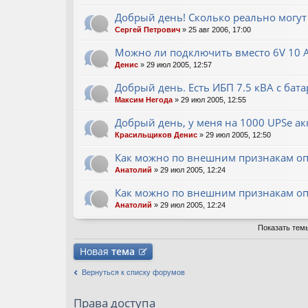
ло
ж
Добрый день! Сколько реально могут
ен
Сергей Петрович
» 25 авг 2006, 17:00
ия
Можно ли подключить вместо 6V 10 
Денис
» 29 июл 2005, 12:57
Добрый день. Есть ИБП 7.5 кВА с ба
Максим Негода
» 29 июл 2005, 12:55
Добрый день, у меня на 1000 UPSе а
Красильщиков Денис
» 29 июл 2005, 12:50
Как можно по внешним признакам о
Анатолий
» 29 июл 2005, 12:24
Как можно по внешним признакам о
Анатолий
» 29 июл 2005, 12:24
Показать тем
Новая
тема
Вернуться к списку форумов
Права доступа