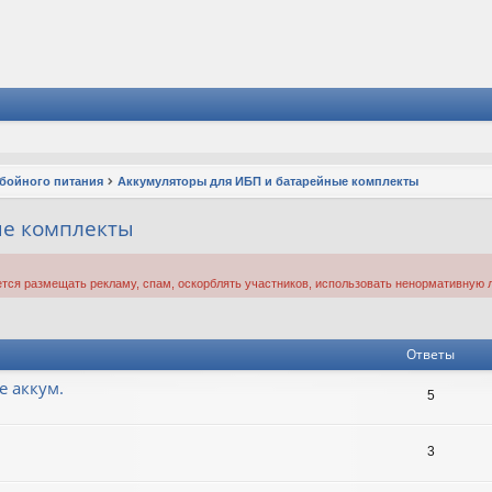
ебойного питания
Аккумуляторы для ИБП и батарейные комплекты
ые комплекты
тся размещать рекламу, спам, оскорблять участников, использовать ненормативную л
Ответы
е аккум.
5
3