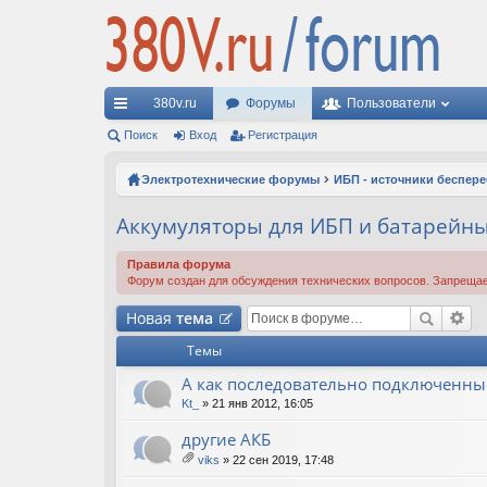
380v.ru
Форумы
Пользователи
с
Поиск
Вход
Регистрация
ы
Электротехнические форумы
ИБП - источники беспер
лк
Аккумуляторы для ИБП и батарейн
и
Правила форума
Форум создан для обсуждения технических вопросов. Запрещае
Новая
тема
Темы
А как последовательно подключенны
Kt_
» 21 янв 2012, 16:05
другие АКБ
viks
» 22 сен 2019, 17:48
ло