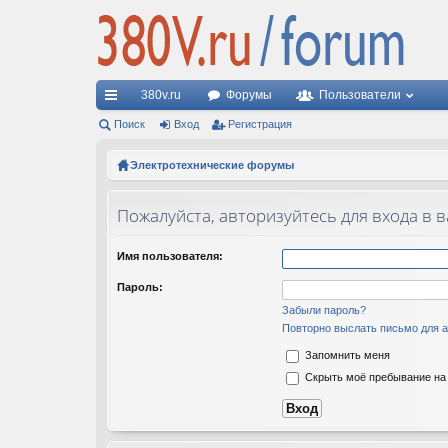
380v.ru
Форумы
Пользователи
с
Поиск
Вход
Регистрация
ы
Электротехнические форумы
лк
Пожалуйста, авторизуйтесь для входа в 
и
Имя пользователя:
Пароль:
Забыли пароль?
Повторно выслать письмо для а
Запомнить меня
Скрыть моё пребывание на 