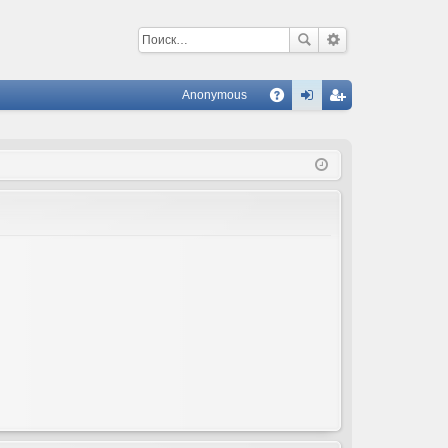
Anonymous
С
A
хо
ег
Q
д
ис
тр
ац
ия