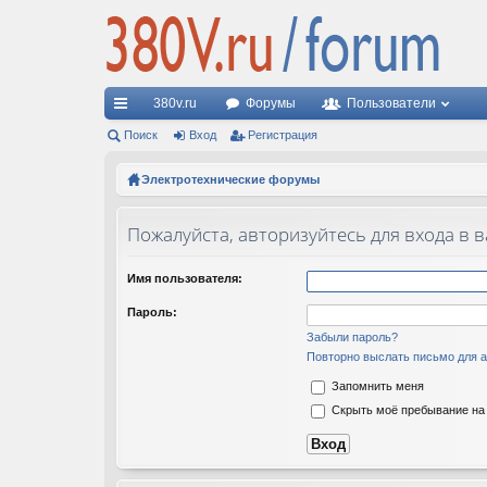
380v.ru
Форумы
Пользователи
с
Поиск
Вход
Регистрация
ы
Электротехнические форумы
лк
Пожалуйста, авторизуйтесь для входа в 
и
Имя пользователя:
Пароль:
Забыли пароль?
Повторно выслать письмо для а
Запомнить меня
Скрыть моё пребывание на 