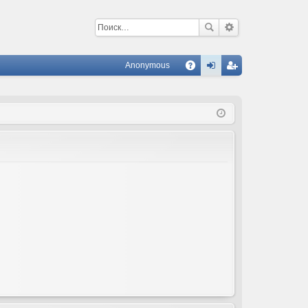
Anonymous
С
A
хо
ег
Q
д
ис
тр
ац
ия