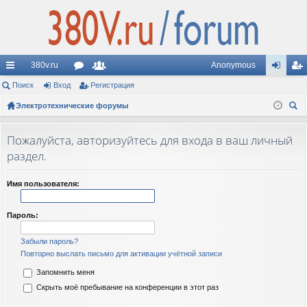
380v.ru
Anonymous
с
Поиск
Вход
ор
Регистрация
ол
хо
ег
ы
Электротехнические форумы
ум
ьз
д
ис
ои
лк
ы
ов
тр
ск
Пожалуйста, авторизуйтесь для входа в ваш личный
и
ат
ац
раздел.
ел
ия
Имя пользователя:
и
Пароль:
Забыли пароль?
Повторно выслать письмо для активации учётной записи
Запомнить меня
Скрыть моё пребывание на конференции в этот раз