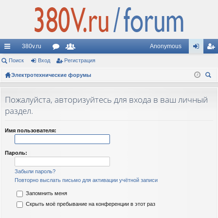
380v.ru
Anonymous
с
Поиск
Вход
ор
Регистрация
ол
хо
ег
ы
Электротехнические форумы
ум
ьз
д
ис
ои
лк
ы
ов
тр
ск
Пожалуйста, авторизуйтесь для входа в ваш личный
и
ат
ац
раздел.
ел
ия
Имя пользователя:
и
Пароль:
Забыли пароль?
Повторно выслать письмо для активации учётной записи
Запомнить меня
Скрыть моё пребывание на конференции в этот раз