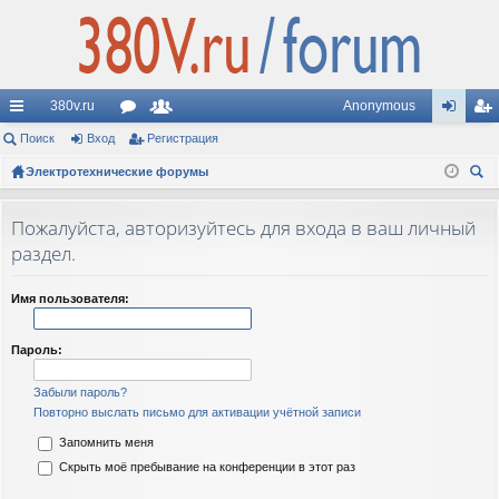
380v.ru
Anonymous
с
Поиск
Вход
ор
Регистрация
ол
хо
ег
ы
Электротехнические форумы
ум
ьз
д
ис
ои
лк
ы
ов
тр
ск
Пожалуйста, авторизуйтесь для входа в ваш личный
и
ат
ац
раздел.
ел
ия
Имя пользователя:
и
Пароль:
Забыли пароль?
Повторно выслать письмо для активации учётной записи
Запомнить меня
Скрыть моё пребывание на конференции в этот раз