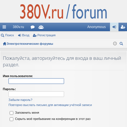
380v.ru
Anonymous
с
Поиск
Вход
ор
Регистрация
ол
хо
ег
ы
Электротехнические форумы
ум
ьз
д
ис
ои
лк
ы
ов
тр
ск
Пожалуйста, авторизуйтесь для входа в ваш личный
и
ат
ац
раздел.
ел
ия
Имя пользователя:
и
Пароль:
Забыли пароль?
Повторно выслать письмо для активации учётной записи
Запомнить меня
Скрыть моё пребывание на конференции в этот раз