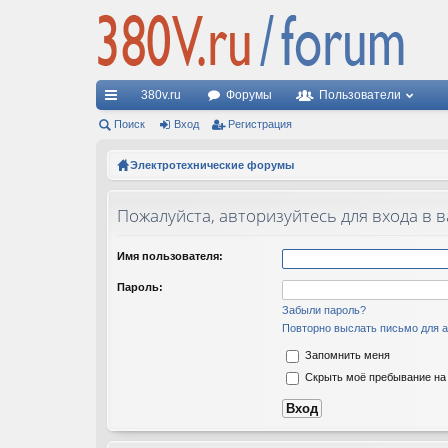
380v.ru
Форумы
Пользователи
с
Поиск
Вход
Регистрация
ы
Электротехнические форумы
лк
Пожалуйста, авторизуйтесь для входа в 
и
Имя пользователя:
Пароль:
Забыли пароль?
Повторно выслать письмо для а
Запомнить меня
Скрыть моё пребывание на 