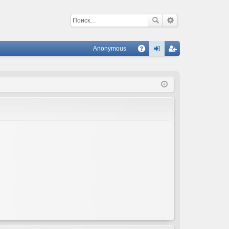
Anonymous
С
A
хо
ег
Q
д
ис
тр
ац
ия