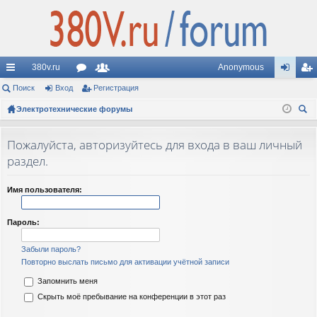
380v.ru
Anonymous
с
Поиск
Вход
ор
Регистрация
ол
хо
ег
ы
Электротехнические форумы
ум
ьз
д
ис
ои
лк
ы
ов
тр
ск
Пожалуйста, авторизуйтесь для входа в ваш личный
и
ат
ац
раздел.
ел
ия
Имя пользователя:
и
Пароль:
Забыли пароль?
Повторно выслать письмо для активации учётной записи
Запомнить меня
Скрыть моё пребывание на конференции в этот раз