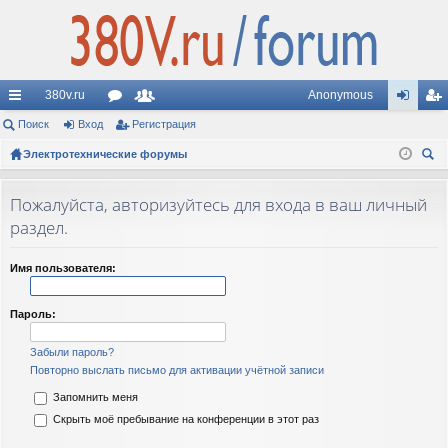
380v.ru
Anonymous
с
Поиск
Вход
ор
Регистрация
ол
хо
ег
ы
Электротехнические форумы
ум
ьз
д
ис
ои
лк
ы
ов
тр
ск
Пожалуйста, авторизуйтесь для входа в ваш личный
и
ат
ац
раздел.
ел
ия
Имя пользователя:
и
Пароль:
Забыли пароль?
Повторно выслать письмо для активации учётной записи
Запомнить меня
Скрыть моё пребывание на конференции в этот раз