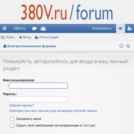
380v.ru
Anonymous
с
Поиск
Вход
ор
Регистрация
ол
хо
ег
ы
Электротехнические форумы
ум
ьз
д
ис
ои
лк
ы
ов
тр
ск
Пожалуйста, авторизуйтесь для входа в ваш личный
и
ат
ац
раздел.
ел
ия
Имя пользователя:
и
Пароль:
Забыли пароль?
Повторно выслать письмо для активации учётной записи
Запомнить меня
Скрыть моё пребывание на конференции в этот раз