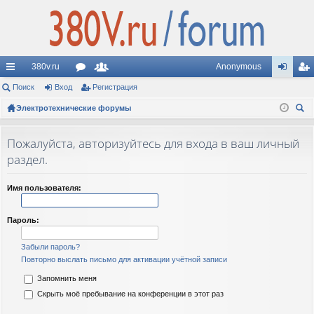
380v.ru
Anonymous
с
Поиск
Вход
ор
Регистрация
ол
хо
ег
ы
Электротехнические форумы
ум
ьз
д
ис
ои
лк
ы
ов
тр
ск
Пожалуйста, авторизуйтесь для входа в ваш личный
и
ат
ац
раздел.
ел
ия
Имя пользователя:
и
Пароль:
Забыли пароль?
Повторно выслать письмо для активации учётной записи
Запомнить меня
Скрыть моё пребывание на конференции в этот раз