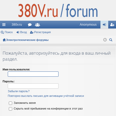
380v.ru
Anonymous
с
Поиск
Вход
ор
Регистрация
ол
хо
ег
ы
Электротехнические форумы
ум
ьз
д
ис
ои
лк
ы
ов
тр
ск
Пожалуйста, авторизуйтесь для входа в ваш личный
и
ат
ац
раздел.
ел
ия
Имя пользователя:
и
Пароль:
Забыли пароль?
Повторно выслать письмо для активации учётной записи
Запомнить меня
Скрыть моё пребывание на конференции в этот раз