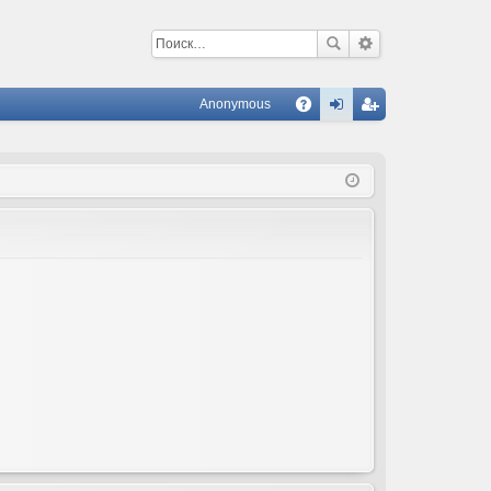
Anonymous
С
A
хо
ег
Q
д
ис
тр
ац
ия