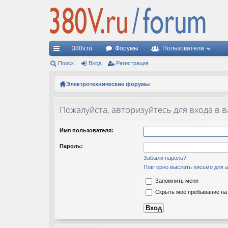
380v.ru
Форумы
Пользователи
с
Поиск
Вход
Регистрация
ы
Электротехнические форумы
лк
Пожалуйста, авторизуйтесь для входа в 
и
Имя пользователя:
Пароль:
Забыли пароль?
Повторно выслать письмо для а
Запомнить меня
Скрыть моё пребывание на 