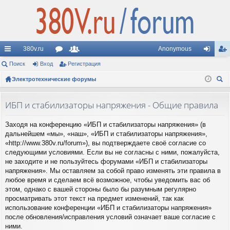
380v.ru
Anonymous
с
Поиск
Вход
ор
Регистрация
ол
хо
ег
ы
Электротехнические форумы
ум
ьз
д
ис
ои
лк
ы
ов
тр
ск
ИБП и стабилизаторы напряжения - Общие правила
и
ат
ац
Заходя на конференцию «ИБП и стабилизаторы напряжения» (в
ел
ия
дальнейшем «мы», «наш», «ИБП и стабилизаторы напряжения»,
и
«http://www.380v.ru/forum»), вы подтверждаете своё согласие со
следующими условиями. Если вы не согласны с ними, пожалуйста,
не заходите и не пользуйтесь форумами «ИБП и стабилизаторы
напряжения». Мы оставляем за собой право изменять эти правила в
любое время и сделаем всё возможное, чтобы уведомить вас об
этом, однако с вашей стороны было бы разумным регулярно
просматривать этот текст на предмет изменений, так как
использование конференции «ИБП и стабилизаторы напряжения»
после обновления/исправления условий означает ваше согласие с
ними.