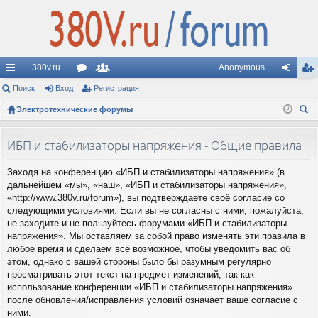
380v.ru
Anonymous
с
Поиск
Вход
ор
Регистрация
ол
хо
ег
ы
Электротехнические форумы
ум
ьз
д
ис
ои
лк
ы
ов
тр
ск
ИБП и стабилизаторы напряжения - Общие правила
и
ат
ац
Заходя на конференцию «ИБП и стабилизаторы напряжения» (в
ел
ия
дальнейшем «мы», «наш», «ИБП и стабилизаторы напряжения»,
и
«http://www.380v.ru/forum»), вы подтверждаете своё согласие со
следующими условиями. Если вы не согласны с ними, пожалуйста,
не заходите и не пользуйтесь форумами «ИБП и стабилизаторы
напряжения». Мы оставляем за собой право изменять эти правила в
любое время и сделаем всё возможное, чтобы уведомить вас об
этом, однако с вашей стороны было бы разумным регулярно
просматривать этот текст на предмет изменений, так как
использование конференции «ИБП и стабилизаторы напряжения»
после обновления/исправления условий означает ваше согласие с
ними.