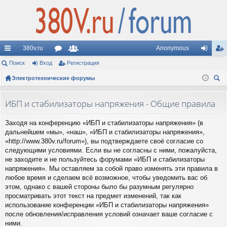
380v.ru
Anonymous
с
Поиск
Вход
ор
Регистрация
ол
хо
ег
ы
Электротехнические форумы
ум
ьз
д
ис
ои
лк
ы
ов
тр
ск
ИБП и стабилизаторы напряжения - Общие правила
и
ат
ац
Заходя на конференцию «ИБП и стабилизаторы напряжения» (в
ел
ия
дальнейшем «мы», «наш», «ИБП и стабилизаторы напряжения»,
и
«http://www.380v.ru/forum»), вы подтверждаете своё согласие со
следующими условиями. Если вы не согласны с ними, пожалуйста,
не заходите и не пользуйтесь форумами «ИБП и стабилизаторы
напряжения». Мы оставляем за собой право изменять эти правила в
любое время и сделаем всё возможное, чтобы уведомить вас об
этом, однако с вашей стороны было бы разумным регулярно
просматривать этот текст на предмет изменений, так как
использование конференции «ИБП и стабилизаторы напряжения»
после обновления/исправления условий означает ваше согласие с
ними.