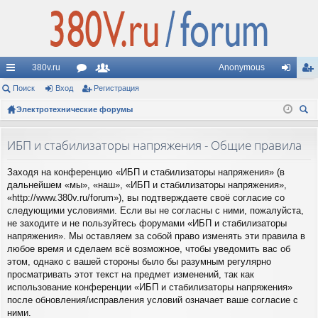
380v.ru
Anonymous
с
Поиск
Вход
ор
Регистрация
ол
хо
ег
ы
Электротехнические форумы
ум
ьз
д
ис
ои
лк
ы
ов
тр
ск
ИБП и стабилизаторы напряжения - Общие правила
и
ат
ац
Заходя на конференцию «ИБП и стабилизаторы напряжения» (в
ел
ия
дальнейшем «мы», «наш», «ИБП и стабилизаторы напряжения»,
и
«http://www.380v.ru/forum»), вы подтверждаете своё согласие со
следующими условиями. Если вы не согласны с ними, пожалуйста,
не заходите и не пользуйтесь форумами «ИБП и стабилизаторы
напряжения». Мы оставляем за собой право изменять эти правила в
любое время и сделаем всё возможное, чтобы уведомить вас об
этом, однако с вашей стороны было бы разумным регулярно
просматривать этот текст на предмет изменений, так как
использование конференции «ИБП и стабилизаторы напряжения»
после обновления/исправления условий означает ваше согласие с
ними.