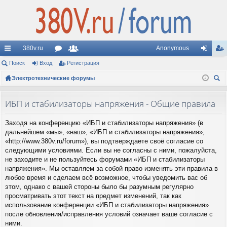
380v.ru
Anonymous
с
Поиск
Вход
ор
Регистрация
ол
хо
ег
ы
Электротехнические форумы
ум
ьз
д
ис
ои
лк
ы
ов
тр
ск
ИБП и стабилизаторы напряжения - Общие правила
и
ат
ац
Заходя на конференцию «ИБП и стабилизаторы напряжения» (в
ел
ия
дальнейшем «мы», «наш», «ИБП и стабилизаторы напряжения»,
и
«http://www.380v.ru/forum»), вы подтверждаете своё согласие со
следующими условиями. Если вы не согласны с ними, пожалуйста,
не заходите и не пользуйтесь форумами «ИБП и стабилизаторы
напряжения». Мы оставляем за собой право изменять эти правила в
любое время и сделаем всё возможное, чтобы уведомить вас об
этом, однако с вашей стороны было бы разумным регулярно
просматривать этот текст на предмет изменений, так как
использование конференции «ИБП и стабилизаторы напряжения»
после обновления/исправления условий означает ваше согласие с
ними.