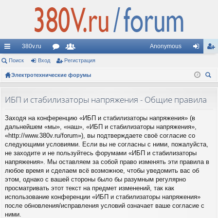
380v.ru
Anonymous
с
Поиск
Вход
ор
Регистрация
ол
хо
ег
ы
Электротехнические форумы
ум
ьз
д
ис
ои
лк
ы
ов
тр
ск
ИБП и стабилизаторы напряжения - Общие правила
и
ат
ац
Заходя на конференцию «ИБП и стабилизаторы напряжения» (в
ел
ия
дальнейшем «мы», «наш», «ИБП и стабилизаторы напряжения»,
и
«http://www.380v.ru/forum»), вы подтверждаете своё согласие со
следующими условиями. Если вы не согласны с ними, пожалуйста,
не заходите и не пользуйтесь форумами «ИБП и стабилизаторы
напряжения». Мы оставляем за собой право изменять эти правила в
любое время и сделаем всё возможное, чтобы уведомить вас об
этом, однако с вашей стороны было бы разумным регулярно
просматривать этот текст на предмет изменений, так как
использование конференции «ИБП и стабилизаторы напряжения»
после обновления/исправления условий означает ваше согласие с
ними.