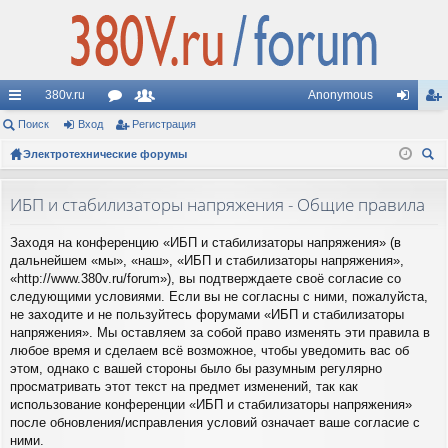
380v.ru
Anonymous
с
Поиск
Вход
ор
Регистрация
ол
хо
ег
ы
Электротехнические форумы
ум
ьз
д
ис
ои
лк
ы
ов
тр
ск
ИБП и стабилизаторы напряжения - Общие правила
и
ат
ац
Заходя на конференцию «ИБП и стабилизаторы напряжения» (в
ел
ия
дальнейшем «мы», «наш», «ИБП и стабилизаторы напряжения»,
и
«http://www.380v.ru/forum»), вы подтверждаете своё согласие со
следующими условиями. Если вы не согласны с ними, пожалуйста,
не заходите и не пользуйтесь форумами «ИБП и стабилизаторы
напряжения». Мы оставляем за собой право изменять эти правила в
любое время и сделаем всё возможное, чтобы уведомить вас об
этом, однако с вашей стороны было бы разумным регулярно
просматривать этот текст на предмет изменений, так как
использование конференции «ИБП и стабилизаторы напряжения»
после обновления/исправления условий означает ваше согласие с
ними.