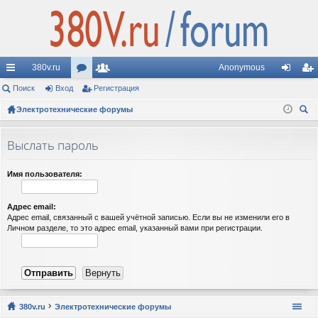
380v.ru
Anonymous
с
Поиск
Вход
ор
Регистрация
ол
хо
ег
ы
Электротехнические форумы
ум
ьз
д
ис
ои
лк
ы
ов
тр
ск
Выслать пароль
и
ат
ац
ел
ия
Имя пользователя:
и
Адрес email:
Адрес email, связанный с вашей учётной записью. Если вы не изменили его в
Личном разделе, то это адрес email, указанный вами при регистрации.
380v.ru
Электротехнические форумы