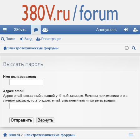
380v.ru
Anonymous
с
Поиск
Вход
ор
Регистрация
ол
хо
ег
ы
Электротехнические форумы
ум
ьз
д
ис
ои
лк
ы
ов
тр
ск
Выслать пароль
и
ат
ац
ел
ия
Имя пользователя:
и
Адрес email:
Адрес email, связанный с вашей учётной записью. Если вы не изменили его в
Личном разделе, то это адрес email, указанный вами при регистрации.
380v.ru
Электротехнические форумы