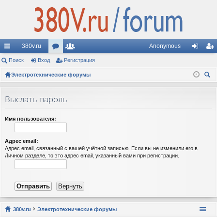
380v.ru
Anonymous
с
Поиск
Вход
ор
Регистрация
ол
хо
ег
ы
Электротехнические форумы
ум
ьз
д
ис
ои
лк
ы
ов
тр
ск
Выслать пароль
и
ат
ац
ел
ия
Имя пользователя:
и
Адрес email:
Адрес email, связанный с вашей учётной записью. Если вы не изменили его в
Личном разделе, то это адрес email, указанный вами при регистрации.
380v.ru
Электротехнические форумы