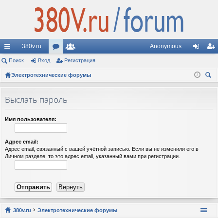
380v.ru
Anonymous
с
Поиск
Вход
ор
Регистрация
ол
хо
ег
ы
Электротехнические форумы
ум
ьз
д
ис
ои
лк
ы
ов
тр
ск
Выслать пароль
и
ат
ац
ел
ия
Имя пользователя:
и
Адрес email:
Адрес email, связанный с вашей учётной записью. Если вы не изменили его в
Личном разделе, то это адрес email, указанный вами при регистрации.
380v.ru
Электротехнические форумы