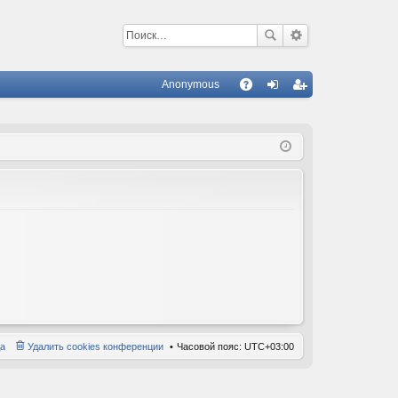
Anonymous
С
A
хо
ег
Q
д
ис
тр
ац
ия
а
Удалить cookies конференции
Часовой пояс:
UTC+03:00