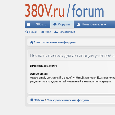
380v.ru
Форумы
Пользователи
с
Поиск
Вход
Регистрация
ы
Электротехнические форумы
лк
Послать письмо для активации учётной 
и
Имя пользователя:
Адрес email:
Адрес email, связанный с вашей учётной записью. Если вы не и
разделе, то это адрес email, указанный вами при регистрации.
380v.ru
Электротехнические форумы