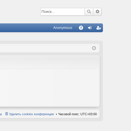
Anonymous
С
A
хо
ег
Q
д
ис
тр
ац
ия
а
Удалить cookies конференции
Часовой пояс:
UTC+03:00