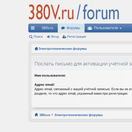
380v.ru
Форумы
Пользователи
с
Поиск
Вход
Регистрация
ы
Электротехнические форумы
лк
Послать письмо для активации учётной 
и
Имя пользователя:
Адрес email:
Адрес email, связанный с вашей учётной записью. Если вы не и
разделе, то это адрес email, указанный вами при регистрации.
380v.ru
Электротехнические форумы