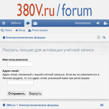
380v.ru
Anonymous
с
Поиск
Вход
ор
Регистрация
ол
хо
ег
ы
Электротехнические форумы
ум
ьз
д
ис
ои
лк
ы
ов
тр
ск
Послать письмо для активации учётной записи
и
ат
ац
ел
ия
Имя пользователя:
и
Адрес email:
Адрес email, связанный с вашей учётной записью. Если вы не изменили его в
Личном разделе, то это адрес email, указанный вами при регистрации.
380v.ru
Электротехнические форумы